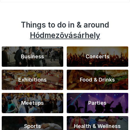
Things to do in & around
Hódmezõvásárhely
Business
Concerts
Exhibitions
Food & Drinks
Meetups
Parties
Sports
Health & Wellness