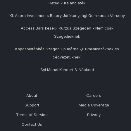
Heted 7 Kalandjáték
XI. Azera Investments Rotary Jótékonysági Gumikacsa Verseny
Access Bars kezelői Kurzus Szegeden - Nem csak
Szegedieknek
Kapcsolatépítés Szeged Up módra 🤝 (Vállalkozóknak és
cégvezetőknek)
Syl Mohai Koncert // Népkerti
About
Careers
Support
Media Coverage
Terms of Service
Privacy
Contact Us