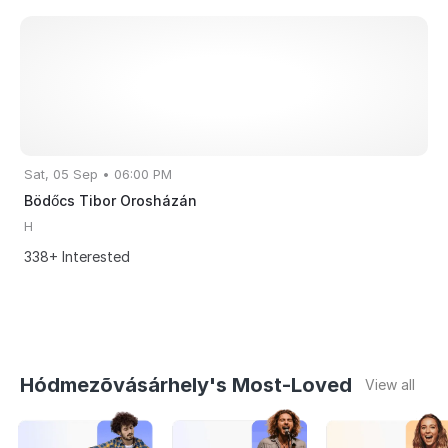
Sat, 05 Sep • 06:00 PM
Bödőcs Tibor Orosházán
H
338+ Interested
Hódmezõvásárhely's Most-Loved
View all