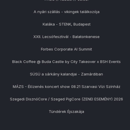
A nyári szállás - vikingek találkozója
Kaláka - STENK, Budapest
XXII. Lecsófesztivál - Balatonkenese
Forbes Corporate AI Summit
Black Coffee @ Buda Castle by City Takeover x BSH Events
SÜSÜ a sárkány kalandjai - Zamárdiban
MÁZS - Élőzenés koncert show 08.21 Szarvasi Vízi Színház
Szegedi DisznóCore / Szeged PigCore (ZENEI ESEMÉNY) 2026
Tündérek Éjszakája