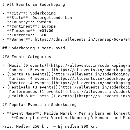
# All Events in Soderkoping

- **City**: Soderkoping
- **State**: Ostergotlands Lan
- **Country**: Sweden
- **Continent**: Europe
- **Timezone**: +01:00
- **Currency**: SEK
- **Banner**: https://cdn2.allevents.in/transup/6c/a7e4546df543b391f9b43e4cb9b268/Property-1-Default-City.webp

## Soderkoping's Most-Loved

### Events Categories

- [Music (9 events)](https://allevents.in/soderkoping/music)
- [Concert (5 events)](https://allevents.in/soderkoping/concerts)
- [Sports (6 events)](https://allevents.in/soderkoping/sports)
- [Parties (4 events)](https://allevents.in/soderkoping/parties)
- [Theatre (4 events)](https://allevents.in/soderkoping/theatre)
- [Festivals (3 events)](https://allevents.in/soderkoping/festivals)
- [Performances (1 events)](https://allevents.in/soderkoping/performances)
- [Health & Wellness (1 events)](https://allevents.in/soderkoping/health-wellness)

## Popular Events in Soderkoping

- **Event Name**: Maxida Märak - Mer än bara en konsert
  - **Description**: Varmt välkommen på konsert med Maxida Märak!

Pris: Medlem 250 kr.  – Ej medlem 300 kr.

Biljetter bokas via: ostrahusbybygdegard@gmail.com
Först till kvarn!

Konsertlängd: ca 60 min. 

Maxida Märak är en av Sveriges mest unika artister, en röst som fo
  - **Date**: Thu, 10 Sep at 07:00 pm (+02:00)
  - **Event URL**: https://allevents.in/soderkoping/maxida-märak-mer-än-bara-en-konsert/200030476899253
  - **Venue**: Östra Husby Bygdegård
  - **Banner**: https://cdn-ip.allevents.in/s/rs:fill:500:250/g:sm/sh:100/aHR0cHM6Ly9jZG4tYXouYWxsZXZlbnRzLmluL2V2ZW50czQvYmFubmVycy8xNDVhY2U2NGE4NDQzZWVjYWI4MTNhNDZmMTJjNWM0N2U5MTkyOGRiNjcwZWIwN2IxZmRmYzQyNjc4ZDg5OGI0LXJpbWctdzExMjUtaDE1ODgtZGNmM2YzZjMtZ21pcj92PTE3ODUzNDE1MTI.avif
  - **Categories**: Concerts, Art
- **Event Name**: Häv & Gräv VikboVändan
  - **Description**: Välkommen till den 12:e upplagan av det populära motionsloppet

🏃🏻‍♀️🚴‍♀️Spring, cykla eller delta i duoklassen

☀️45 km

Godsaker på gårdarna 🦃🍨🍻🍯🍪

Läs mer på https://vikbovandan.se/
  - **Interested Audience**:
    - Count: 141
  - **Date**: Sat, 08 Aug at 09:00 am – Sat, 08 Aug at 06:00 pm (+02:00)
  - **Event URL**: https://allevents.in/soderkoping/häv-and-gräv-vikbovändan/200029984076146
  - **Venue**: ICA Supermarket Östra Husby
  - **Banner**: https://cdn-ip.allevents.in/s/rs:fill:500:250/g:sm/sh:100/aHR0cHM6Ly9jZG4tYXouYWxsZXZlbnRzLmluL2V2ZW50czEvYmFubmVycy8wYTg2NGM4MDM3ZDQxYjdjYmQ2NmM0NjZjODQ5MTI1ODlhMzFlYmY0ZTk4ZTkwYzA3ZWNlMTdiNGM1MDYyNGYzLXJpbWctdzEyMDAtaDgwMC1kYzg4YTg0OC1nbWlyP3Y9MTc4NTY4MjI1Nw.avif
- **Event Name**: Konsert med Simon o Frank Ådahl
  - **Description**: Lyssna på en härlig konsert med bröderna Ådahl. För mer än 50 år sedan kom brödernas första platta ut. Det var en EP där Frank och Simon (9 och 12 år) sjöng storebror Dans sånger. Sedan dess har mycket hänt men musiken har alltid varit en viktig del i brö
  - **Date**: Fri, 14 Aug at 07:00 pm (+02:00)
  - **Event URL**: https://allevents.in/soderkoping/konsert-med-simon-o-frank-Ådahl/200030508930936
  - **Venue**: Bielkegatan 24, 61430 Söderköping, Sweden
  - **Banner**: https://cdn-ip.allevents.in/s/rs:fill:500:250/g:sm/sh:100/aHR0cHM6Ly9jZG4tYXouYWxsZXZlbnRzLmluL2V2ZW50czYvYmFubmVycy9hOTNmYzMxNjEwZDQzZjk1NGM1OWM3YzNiNzQxYTIwN2YxYjNiMTg0ZDQ1MDcxOWQ1MDk5NTczYWUxZDI3Y2ZiLXJpbWctdzkyNy1oNDM3LWRjZjhmOGY4LWdtaXI_dj0xNzg1ODc3NDE2.avif
  - **Categories**: Concerts
- **Event Name**: Yoga i bygdegården
  - **Description**: Yoga i bygdegården i höst! 

Välkommen att yoga med mig på tisdagskvällar i Östra Husbys bygdegård. Under en timme rör vi på kroppen, bygger styrka, stretchar, landar i nuet och avslutar med en skön stunds avslappning. Klassen passar både dig som är nybör
  - **Interested Audience**:
    - Count: 5
  - **Date**: Tue, 08 Sep at 06:00 pm – Tue, 08 Sep at 07:00 pm (+02:00)
  - **Event URL**: https://allevents.in/soderkoping/yoga-i-bygdegården/200030476902427
  - **Venue**: Östra Husby Bygdegård
  - **Banner**: https://cdn-ip.allevents.in/s/rs:fill:500:250/g:sm/sh:100/aHR0cHM6Ly9jZG4tYXouYWxsZXZlbnRzLmluL2V2ZW50czMvYmFubmVycy9hNmRhNjdhNzYwNjkwYmU2Yzc5YTg1NjFjYzVjZWFkZmUxM2U2NjA2Y2M2MDlmMDQ0NDRjYTZjYTA3MGQ2Mjc2LXJpbWctdzEyMDAtaDEyMDAtZGNmOGU4ZDgtZ21pcj92PTE3ODYxNDg2Nzc.avif
  - **Categories**: health-wellness
- **Event Name**: Sommarmusik på Vikbolandet 2026: Fransk sommar
  - **Description**: Ett program med organisten Anders Inge
  - **Interested Audience**:
    - Count: 14
  - **Date**: Thu, 13 Aug at 07:00 pm (+02:00)
  - **Event URL**: https://allevents.in/soderkoping/sommarmusik-på-vikbolandet-2026-fransk-sommar/200030476902223
  - **Venue**: Östra Stenby kyrka
  - **Banner**: https://cdn-ip.allevents.in/s/rs:fill:500:250/g:sm/sh:100/aHR0cHM6Ly9jZG4tYXouYWxsZXZlbnRzLmluL2V2ZW50czQvYmFubmVycy9kNzBiZWNkMTRiM2Q5YTQ0OTczZDdhZGU1MjE5NTY1MDhjYWY1MWZjMWViOWVkZjVmY2ExNzVhYWIzZDA2NGM5LXJpbWctdzEyMDAtaDY3Ni1kY2M4YzhkOC1nbWlyP3Y9MTc4NjAzODQwNA.avif
- **Event Name**: Sommarmusik på Vikbolandet 2026: Sensommarsång
  - **Description**: Bel Cantokören från Norrköping sjunger ledning av Henrik Bergion.
  - **Interested Audience**:
    - Count: 19
  - **Date**: Thu, 27 Aug at 07:00 pm (+02:00)
  - **Event URL**: https://allevents.in/soderkoping/sommarmusik-på-vikbolandet-2026-sensommarsång/200030476896608
  - **Venue**: Kuddby kyrka
  - **Banner**: https://cdn-ip.allevents.in/s/rs:fill:500:250/g:sm/sh:100/aHR0cHM6Ly9jZG4tYXouYWxsZXZlbnRzLmluL2V2ZW50czQvYmFubmVycy8zODRmNWQ5NjlkY2ZkODFhMjgzZmQxYWE3NzJiZjMzOGYxMWQ2MzFhOThhZmM3ZDcyM2IxMWZiMjBkM2MxM2Y3LXJpbWctdzEyMDAtaDY3Ni1kYzA4MTgwOC1nbWlyP3Y9MTc4NTk4MTE0Ng.avif
- **Event Name**: Linköpings Storband på Jägmästargården 15 aug 2026
  - **Description**: Linköpings Storband underhåller med svängig jazzmusik
insläpp 16.00
spelningen börjar 17.00
inträde 100kr gärna kontant
Gofika och tacobuffe finns att tillgå
( blir ni många som vill ha buffe , beställ gärna för garanterad tillgång)
välkomna
  - **Interested Audience**:
    - Count: 25
  - **Date**: Sat, 15 Aug at 05:00 pm (+02:00)
  - **Event URL**: https://allevents.in/soderkoping/linköpings-storband-på-jägmästargården-15-aug-2026/200029987881646
  - **Venue**: Lund, Jägmästargården 1, Söderköping
  - **Banner**: https://cdn-ip.allevents.in/s/rs:fill:500:250/g:sm/sh:100/aHR0cHM6Ly9jZG4tYXouYWxsZXZlbnRzLmluL2V2ZW50czgvYmFubmVycy8wYzY0NWMwYmZjZjA3YTUyOTQ5M2ZjOTM2M2IyOTdkNzNkYmQzZTNiOGNjOWRjMTljZDFlMDdhYjM1ZDdkOGEyLXJpbWctdzEyMDAtaDkwMC1kYzQ4ODhjOC1nbWlyP3Y9MTc4NTU5Mzk5MA.avif
- **Event Name**: Sommarläsning och bokcirkel
  - **Description**: Läs den svenska klassikern Pennskaftet över sommaren!  Låneexemplar finns att hämta i disken på biblioteket. 


Passa även på att se pjäsen om Elin Wägner här i Söderköping den 31 maj. Läs mer här: https://www.riksteatern.se/forestallningar/elins-stora-la
  - **Interested Audience**:
    - Count: 15
  - **Date**: Tue, 18 Aug at 06:30 pm (+02:00)
  - **Event URL**: https://allevents.in/soderkoping/sommarläsning-och-bokcirkel/200030422335718
  - **Venue**: Stinsen, Margaretagatan 19, 614 80 Söderköping, Sweden
  - **Banner**: https://cdn-ip.allevents.in/s/rs:fill:500:250/g:sm/sh:100/aHR0cHM6Ly9jZG4tYXouYWxsZXZlbnRzLmluL2V2ZW50czYvYmFubmVycy9hNzI2YWJlMzg2YmU1MWJmMmFmMjg3ZGE3NTNhY2Y1ZjA1MDlmYWEwMzUxMTk0YWQ0NDFhZGM0Mzk2MzlmZDBmLXJpbWctdzEyMDAtaDY3NS1kYzhjYTY3Ny1nbWlyP3Y9MTc4NTE3Njc0Mw.avif
- **Event Name**: Söderköping OCR 2026
  - **Description**: Vart går din gräns?
  - **Interested Audience**:
    - Count: 80
  - **Date**: Sat, 15 Aug at 09:00 am (+02:00)
  - **Event URL**: https://allevents.in/soderkoping/söderköping-ocr-2026/200029394809541
  - **Venue**: Petersburg Söderköping
  - **Banner**: https://cdn-ip.allevents.in/s/rs:fill:500:250/g:sm/sh:100/aHR0cHM6Ly9jZG4tYXouYWxsZXZlbnRzLmluL2V2ZW50czEwL2Jhbm5lcnMvYmFhNTI4MTM2MzQzOGMzZDdmODk4ODRjY2VhYWZhNThjODk2MzRkZjUxNzAxNGI3ZWY5M2UwM2QxZDAxMWMwZi1yaW1nLXcxMjAwLWg4MDAtZGMxODE4MDgtZ21pcj92PTE3ODYxNzk1MDg.avif

## Artists & Performers on Tour in Soderkoping

- **Artist**: Bailey Zimmerman
  - **Artist Page**: https://allevents.in/performer/bailey-zimmerman
- **Artist**: Darell
  - **Artist Page**: https://allevents.in/performer/darell
- **Artist**: Benjamin Ingrosso
  - **Artist Page**: https://allevents.in/performer/benjamin-ingrosso
- **Artist**: Ella Mai
  - **Artist Page**: https://allevents.in/performer/ella-mai
- **Artist**: Simple Plan
  - **Artist Page**: https://allevents.in/performer/simple-plan
- **Artist**: ElGrandeToto
  - **Artist Page**: https://allevents.in/performer/elgrandetoto
- **Artist**: Bolaget
  - **Artist Page**: https://allevents.in/performer/bolaget
- **Artist**: Murda
  - **Artist Page**: https://allevents.in/performer/murda
- **Artist**: The Proclaimers
  - **Artist Page**: https://allevents.in/performer/the-proclaimers
- **Artist**: Hooja
  - **Artist Page**: https://allevents.in/performer/hooja
- **Artist**: Molly Sandén
  - **Artist Page**: https://allevents.in/performer/molly-sand-n
- **Artist**: Dizzee Rascal
  - **Artist Page**: https://allevents.in/performer/dizzee-rascal
- **Artist**: ItaloBrothers
  - **Artist Page**: https://allevents.in/performer/italobrothers
- **Artist**: Nazareth
  - **Artist Page**: https://allevents.in/performer/nazareth
- **Artist**: Amaranthe
  - **Artist Page**: https://allevents.in/performer/amaranthe
- **Artist**: Babblarna
  - **Artist Page**: https://allevents.in/performer/babblarna
- **Artist**: Joe Bonamassa
  - **Artist Page**: https://allevents.in/performer/joe-bonamassa
- **Artist**: Cat Power
  - **Artist Page**: https://allevents.in/performer/cat-power
- **Artist**: Self Deception
  - **Artist Page**: https://allevents.in/performer/self-deception
- **Artist**: Sisters of Mercy
  - **Artist Page**: https://allevents.in/performer/sisters-of-mercy
- **Artist**: Magnus Uggla
  - **Artist Page**: https://allevents.in/performer/magnus-uggla
- **Artist**: Tomas Ledin
  - **Artist Page**: https://allevents.in/performer/tomas-ledin
- **Artist**: Eah Jé
  - **Artist Page**: https://allevents.in/performer/