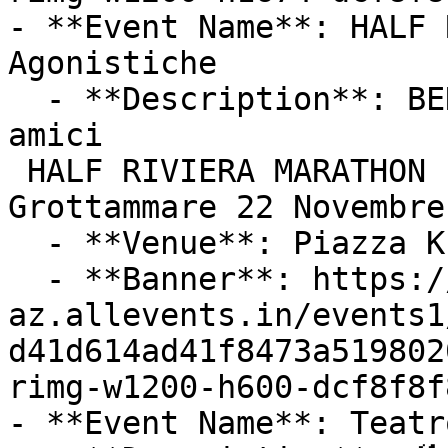
- **Event Name**: HALF 
Agonistiche

  - **Description**: BENVENUTI  a tutti i nuovi 
amici

 HALF RIVIERA MARATHON 

Grottammare 22 Novembre
  - **Venue**: Piazza Kursaal Grottanmmare

  - **Banner**: https://cdn-
az.allevents.in/events1
d41d614ad41f8473a519802
rimg-w1200-h600-dcf8f8f
- **Event Name**: Teatr