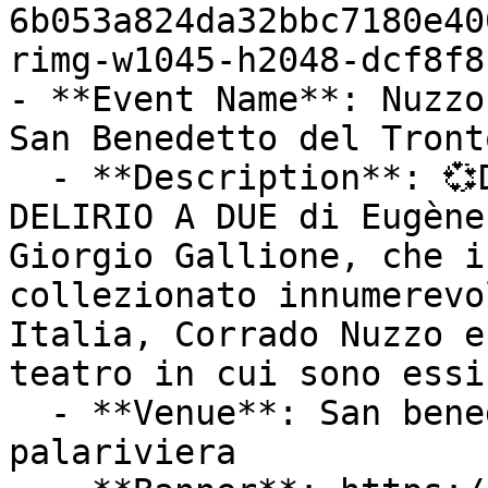
6b053a824da32bbc7180e40
rimg-w1045-h2048-dcf8f8
- **Event Name**: Nuzzo
San Benedetto del Tront
  - **Description**: 💞Dopo il grande successo di 
DELIRIO A DUE di Eugène
Giorgio Gallione, che i
collezionato innumerevo
Italia, Corrado Nuzzo e
teatro in cui sono essi
  - **Venue**: San benedetto del tronto, 
palariviera
