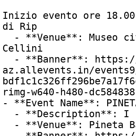
Inizio evento ore 18.00
di Rip

  - **Venue**: Museo civico archeologico Cesare 
Cellini

  - **Banner**: https://cdn-
az.allevents.in/events9
bdf1c1c326ff296be7a17f6
rimg-w640-h480-dc584838
- **Event Name**: PINET
  - **Description**: I PUPAZZI LIVE MUSIC AND FUN

  - **Venue**: Pineta Bar

  - **Banner**: https://cdn-