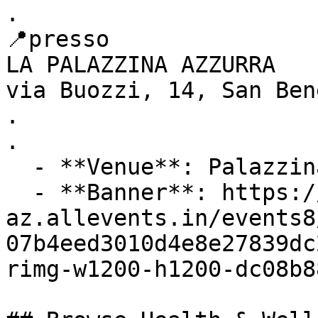
.

📍presso

LA PALAZZINA AZZURRA

via Buozzi, 14, San Ben
.

.

  - **Venue**: Palazzina Azzurra San Benedetto Tr

  - **Banner**: https://cdn-
az.allevents.in/events8
07b4eed3010d4e8e27839dc
rimg-w1200-h1200-dc08b8