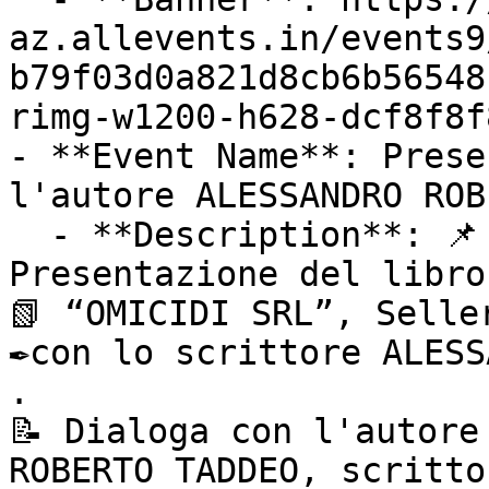
az.allevents.in/events9
b79f03d0a821d8cb6b56548
rimg-w1200-h628-dcf8f8f
- **Event Name**: Prese
l'autore ALESSANDRO ROB
  - **Description**: 📌 GIOVEDì 13 AGOSTO ore 21:15 

Presentazione del libro

📗 “OMICIDI SRL”, Seller
✒️con lo scrittore ALESS
.

📝 Dialoga con l'autore

ROBERTO TADDEO, scrittor