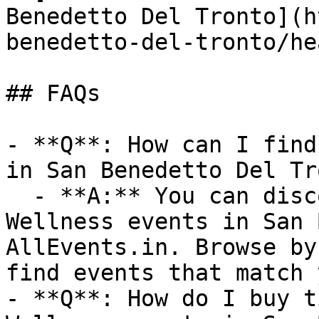
Benedetto Del Tronto](h
benedetto-del-tronto/he
## FAQs

- **Q**: How can I find
in San Benedetto Del Tr
  - **A:** You can discover upcoming Health & 
Wellness events in San 
AllEvents.in. Browse by
find events that match 
- **Q**: How do I buy t