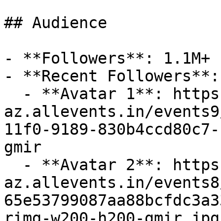
## Audience

- **Followers**: 1.1M+

- **Recent Followers**: 
  - **Avatar 1**: https://cdn-
az.allevents.in/events9
11f0-9189-830b4ccd80c7-
gmir

  - **Avatar 2**: https://cdn-
az.allevents.in/events8
65e53799087aa88bcfdc3a3
rimg-w200-h200-gmir.jpg