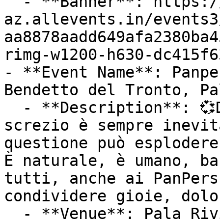
  - **Banner**: https://cdn-
az.allevents.in/events3
aa8878aadd649afa2380ba4
rimg-w1200-h630-dc415f6
- **Event Name**: Panpe
Bendetto del Tronto, Pa
  - **Description**: 💞Dopo tanti anni qualche 
screzio è sempre inevit
questione può esplodere
È naturale, è umano, ba
tutti, anche ai PanPers
condividere gioie, dolo
  - **Venue**: Pala Riviera S Benedetto
