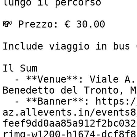
lungo il percorso 

💸 Prezzo: € 30.00

Include viaggio in bus 
Il Sum

  - **Venue**: Viale A. de Gasperi 35, San 
Benedetto del Tronto, M
  - **Banner**: https://cdn-
az.allevents.in/events8
feef9dd0aa85a912f2bc032
rimg-w1200-h1674-dcf8f8