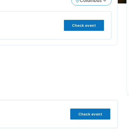
Columbus
Check event
Check event