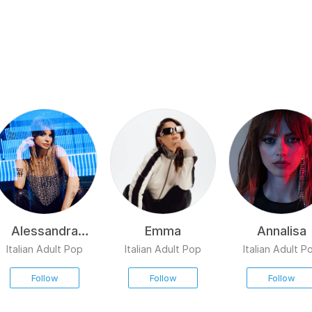
Alessandra
Emma
Annalisa
Amoroso
Italian Adult Pop
Italian Adult Pop
Italian Adult P
Follow
Follow
Follow