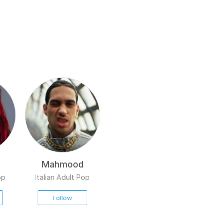
mentre il singolo "La Dolce Vita" del 2022 ha
guadagnato 5 dischi di platino. Nel 2022 e 2023, ha
organizzato LOVE MI a Piazza Duomo a Milano, un
concerto benefico che ha attirato un vasto
pubblico e ottenuto successo critico e televisivo.
Nel maggio 2023, ha rilasciato "Disco Paradise"
con Annalisa e Articolo 31, certificato triplo disco di
platino. La sua presenza e contributo positivo nel
mondo dello spettacolo lo confermano come una
figura di grande rilievo e successo.
Mahmood
op
Italian Adult Pop
Follow