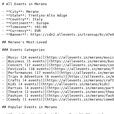
# All Events in Merano

- **City**: Merano
- **State**: Trentino-Alto Adige
- **Country**: Italy
- **Continent**: Europe
- **Timezone**: +01:00
- **Currency**: EUR
- **Banner**: https://cdn2.allevents.in/transup/6c/a7e4546df543b391f9b43e4cb9b268/Property-1-Default-City.webp

## Merano's Most-Loved

### Events Categories

- [Music (24 events)](https://allevents.in/merano/music)
- [Business (5 events)](https://allevents.in/merano/business)
- [Concert (17 events)](https://allevents.in/merano/concerts)
- [Festivals (18 events)](https://allevents.in/merano/festivals)
- [Performances (17 events)](https://allevents.in/merano/performances)
- [Trips & Adventure (6 events)](https://allevents.in/merano/trips-adventures)
- [Crafts (4 events)](https://allevents.in/merano/crafts)
- [Kids (4 events)](https://allevents.in/merano/kids)
- [Parties (4 events)](https://allevents.in/merano/parties)
- [Theatre (2 events)](https://allevents.in/merano/theatre)
- [Fashion (1 events)](https://allevents.in/merano/fashion)
- [Comedy (1 events)](https://allevents.in/merano/comedy)

## Popular Events in Merano

- **Event Name**: Herbert Pixner Projekt (Meran/o)
  - **Description**: K𝗮𝗿𝘁𝗲𝗻𝘃𝗼𝗿𝘃𝗲𝗿𝗸𝗮𝘂𝗳: ab sofort in allen Athesia Buchhandlungen und online unter www.ticketone.it
𝗣𝗿𝗲𝘃𝗲𝗻𝗱𝗶𝘁𝗮 biglietti: da subito in tutte le librerie Athesia e online su www.ticketone.it
𝗔𝗹𝗹𝗲 𝗧𝗲𝗿𝗺𝗶𝗻𝗲 - 𝗧𝘂𝘁𝘁𝗲 𝗹𝗲 𝗱𝗮𝘁𝗲 𝟮𝟬𝟮𝟲
20.06.2026 Domplatz Brixen / Piazza D
  - **Interested Audience**:
    - Count: 9
  - **Date**: Fri, 30 Oct at 08:00 pm (+01:00)
  - **Event URL**: https://allevents.in/merano/herbert-pixner-projekt-meran-o/200028760802148
  - **Venue**: Kursaal Meran
  - **Banner**: https://cdn-ip.allevents.in/s/rs:fill:500:250/g:sm/sh:100/aHR0cHM6Ly9jZG4tYXouYWxsZXZlbnRzLmluL2V2ZW50czcvYmFubmVycy84NzZjOWJmNDc0OTlhNDdjMTk2NDk1NDJlMWI3NjA1YTZmMDAxZTc5ZTQ2MWYxMTgwYzk0MjZkN2M1ZjgwYmNmLXJpbWctdzEyMDAtaDYyOC1kYzA4MDgwOC1nbWlyP3Y9MTc4NTk4NDE1MA.avif
  - **Categories**: music, entertainment, concerts, workshops, art
- **Event Name**: James Morrison
  - **Description**: Nach dem internationalen Erfolg seines Debüts Undiscovered (2006), das Platz eins der Charts erreichte und ihm mit You Give Me Something einen Welthit bescherte, sowie dem Gewinn des Brit Award als Best British Male, schloss Morrison 2022 mit einem neu au
  - **Interested Audience**:
    - Count: 77
  - **Date**: Thu, 20 Aug at 09:00 pm – Thu, 20 Aug at 11:00 pm (+02:00)
  - **Event URL**: https://allevents.in/merano/james-morrison/200029708997007
  - **Venue**: Trauttmansdorff - Die Gärten / I Giardini / The Gardens
  - **Banner**: https://cdn-ip.allevents.in/s/rs:fill:500:250/g:sm/sh:100/aHR0cHM6Ly9jZG4tYXouYWxsZXZlbnRzLmluL2V2ZW50czMvYmFubmVycy9iMTM0NDc5MjA4NTYyYmYwOWI1ZThkYmQ4ZjY2MGM0ZWRlNGFjNzFiZTg3MzViMjIyNWY2YmNmYjlkMWQ3YzA4LXJpbWctdzgyMC1oMzYwLWRjMDg0ODU4LWdtaXI_dj0xNzg1NDczNDAy.avif
  - **Categories**: music
- **Event Name**: HANS ZIMMER BY ENSEMBLE SYMPHONY ORCHESTRA
  - **Description**: DATA - TERMIN
29.11.2026
Kursaal MERAN/O
Ore 20 Uhr

Prevendita biglietti: in tutte le librerie Athesia
Kartenvorverkauf: in allen Athesia Buchhandlungen
Online: www.ticketone.it
Trento: Promoevent, Radio Dolomiti

LE MIGLIORI COLONNE SONORE DI HANS ZIMME
  - **Interested Audience**:
    - Count: 6
  - **Date**: Sun, 29 Nov at 08:00 pm (+01:00)
  - **Event URL**: https://allevents.in/merano/hans-zimmer-by-ensemble-symphony-orchestra/200029305938226
  - **Venue**: Kursaal Meran
  - **Banner**: https://cdn-ip.allevents.in/s/rs:fill:500:250/g:sm/sh:100/aHR0cHM6Ly9jZG4tYXouYWxsZXZlbnRzLmluL2V2ZW50czkvYmFubmVycy81ZmQ0NmJlMmQyMWJjNzliOTViZDFjYmIyMDJlMzhmYTAzMDZhNjBiOGU1MzFmZDFhNmZmNzRkZTlmZmFhYTdkLXJpbWctdzEyMDAtaDYyOC1kYzA0MTIxYS1nbWlyP3Y9MTc3MTE1ODkxMA.avif
  - **Categories**: entertainment, music
- **Event Name**: Wir feiern 25 Jahre Vereinsgemeinschaft Stuls
  - **Description**: Freut euch auf zwei Tage voller Gemeinschaft, Tradition, Musik und bester Unterhaltung – mitten im Herzen von Stuls. 

📅 Samstag, 22. August 2026
🪗 Ziehharmonikatreffen ab 19:00 Uhr
🎉 Anschließend Partynight mit Rick Nash, DJ Juli und Special Guest Marry
  - **Interested Audience**:
    - Count: 41
  - **Date**: Sat, 22 Aug at 07:00 pm – Sun, 23 Aug at 07:00 pm (+02:00)
  - **Event URL**: https://allevents.in/merano/wir-feiern-25-jahre-vereinsgemeinschaft-stuls/200030393032545
  - **Venue**: Moos in Passeier
  - **Banner**: https://cdn-ip.allevents.in/s/rs:fill:500:250/g:sm/sh:100/aHR0cHM6Ly9jZG4tYXouYWxsZXZlbnRzLmluL2V2ZW50czIvYmFubmVycy8zYmExNmMwODUzNDIxZjg5OTU3YTY1MjFjNDg1NzBkYTIzMGMyMDZmMTQzYzI1NDM1MTkxYmEyMDg0NDU4NzE0LXJpbWctdzEyMDAtaDYzOC1kYzc4ODg3OC1nbWlyP3Y9MTc4NjAxMjYwNQ.avif
- **Event Name**: Hubert von Goisern
  - **Description**: Nach drei Jahren Bühnenpause: Hubert von Goisern kündigt Tour 2027 an – ein offenes musikalisches Feld zwischen Ausblicken und Rückblicken. Laut und leise. Ob zu laut oder zu leise, ist eine Frage, die er dem Publikum stellt.

„Zu laut? Wirklich? Ich mach
  - **Interested Audience**:
    - Count: 15
  - **Date**: Wed, 27 Oct at 08:00 pm (+02:00)
  - **Event URL**: https://allevents.in/merano/hubert-von-goisern/200030473808755
  - **Venue**: Kursaal Meran
  - **Banner**: https://dyn-image.allevents.in/generate-image?v=4&title=Hubert+von+Goisern&date=Wed%2C+27+Oct+at+08%3A00+pm&bg=1
  - **Categories**: concerts, entertainment, performances, music
- **Event Name**: Symphonika on the Rock (Algund/Lagundo)
  - **Description**: 𝗧𝗶𝗰𝗸𝗲𝘁𝘀: in allen Athesia Buchhandlungen | librerie Athesia Buchhandlungen &amp; Online: www.ticketone.it
Trento: Promoevent, Radio Dolomiti

𝗪𝗲𝗻𝗻 𝗱𝗶𝗲 𝗞𝗿𝗮𝗳𝘁 𝗱𝗲𝘀 𝗥𝗼𝗰𝗸 𝗮𝘂𝗳 𝗱𝗶𝗲 𝗘𝗹𝗲𝗴𝗮𝗻𝘇 𝗱𝗲𝘀 𝗢𝗿𝗰𝗵𝗲𝘀𝘁𝗲𝗿𝘀 𝘁𝗿𝗶𝗳𝗳𝘁
Die große Show Symphonika on the Rock ist zurück: D
  - **Interested Audience**:
    - Count: 88
  - **Date**: Sat, 29 Aug at 08:00 pm (+02:00)
  - **Event URL**: https://allevents.in/merano/symphonika-on-the-rock-algund-lagundo/200029721254015
  - **Venue**: Algund - Lagundo
  - **Banner**: https://cdn-ip.allevents.in/s/rs:fill:500:250/g:sm/sh:100/aHR0cHM6Ly9jZG4tYXouYWxsZXZlbnRzLmluL2V2ZW50czMvYmFubmVycy9jNzg4NzYzZmE0MmViNDQ0MTU4OWI1MTg0NDQ0ZTAxMTAwN2E2Njk0NWY1NjEwNDQzY2YzZTZjODBlNjRmMzcxLXJpbWctdzExMzAtaDY1MC1kYzA4MDgwOC1nbWlyP3Y9MTc4NjEwMzE3Mg.avif
  - **Categories**: music, entertainment
- **Event Name**: Luis aus Südtirol - Pfiati Die Abschiedstour (Meran) AUSVERKAUFT
  - **Description**: DER TERMIN IST BEREITS RESTLOS AUSVERKAUFT. 

Nach über zwei Jahrzehnten auf den Kabarett- und Kleinkunstbühnen verabschiedet sich Luis aus Südtirol alias Manfred Zöschg mit einer letzten großen Tournee von seinem Publikum. Die „Pfiati“-Tour markiert den
  - **Interested Audience**:
    - Count: 47
  - **Date**: Fri, 20 Nov at 08:00 pm (+01:00)
  - **Event URL**: https://allevents.in/merano/luis-aus-südtirol-pfiati-die-abschiedstour-meran-ausverkauft/200028892408141
  - **Venue**: Kurhaus Meran/o
  - **Banner**: https://cdn-ip.allevents.in/s/rs:fill:500:250/g:sm/sh:100/aHR0cHM6Ly9jZG4tYXouYWxsZXZlbnRzLmluL2V2ZW50czUvYmFubmVycy9mZjM0Nzk3NDJkNWFlZTQ1NmMyNTljYzgyOTYyZThhYjJmM2NkYmJmMWMyNDE5N2UzN2U3YTI5YmYzZGE0OTcwLXJpbWctdzEyMDAtaDYyOC1kY2I4ZDhiOC1nbWlyP3Y9MTc4NTY5NTU2MA.avif
  - **Categories**: festivals, workshops
- **Event Name**: Wiener Johann Strauß Konzert-Gala (Meran/o)
  - **Description**: Atemberaubend schön und voller Lebensfreude
Die K&amp;K Philharmoniker verzaubern im Jänner 2026 das Südtiroler Publikum mit der Wiener Johann Strauss Konzert-Gala im Kursaal von Meran. Sie ist Garant für frisches Lebensgefühl, Vitalität und Sinneslust: d
  - **Interested Audience**:
    - Count: 10
  - **Date**: Sun, 10 Jan at 04:00 pm (+01:00)
  - **Event URL**: https://allevents.in/merano/wiener-johann-strauß-konzert-gala-meran-o/200030056999218
  - **Venue**: Kursaal Meran
  - **Banner**: https://cdn-ip.allevents.in/s/rs:fill:500:250/g:sm/sh:100/aHR0cHM6Ly9jZG4tYXouYWxsZXZlbnRzLmluL2V2ZW50czEvYmFubmVycy9mYjdhZjRmMGY5Mjc5MjY1NWQxMjVkYzAzYmRhMmNhZDdiNDE0MTc3OThhNjFiYmNjNDU0M2JiY2NiOTQ1ZTM1LXJpbWctdzEyMDAtaDYyOC1kYzA4MDgwOC1nbWlyP3Y9MTc4NTcyNzUyMA.avif
  - **Categories**: concerts, festivals, music, entertainment
- **Event Name**: Luis aus Südtirol - Pfiati Die Abschiedstour 2026 (Meran Zusatztermin)
  - **Description**: Nach über zwei Jahrzehnten auf den Kabarett- und Kleinkunstbühnen verabschiedet sich Luis aus Südtirol alias Manfred Zöschg mit einer letzten großen Tournee von seinem Publikum. Die „Pfiati“-Tour markiert den Abschluss einer einzigartigen Bühnenkarriere –
  - **Interested Audience**:
    - Count: 9
  - **Date**: Wed, 16 Dec at 08:00 pm (+01:00)
  - **Event URL**: https://allevents.in/merano/luis-aus-südtirol-pfiati-die-abschiedstour-2026-meran-zusatztermin/200030270539129
  - **Venue**: Kursaal Meran
  - **Banner**: https://cdn-ip.allevents.in/s/rs:fill:500:250/g:sm/sh:100/aHR0cHM6Ly9jZG4tYXouYWxsZXZlbnRzLmluL2V2ZW50czEvYmFubmVycy9hYWE2OGFlODcyZjRjMDNjMTc3MDViYjI4NTk2MWViMjljMGY3MjRkZGYzZDgyNmRmMzBjYzE5Y2U1YjRmZGY2LXJpbWctdzEyMDAtaDYyOC1kY2JkZDViOC1nbWlyP3Y9MTc4NTA2MDU1Mg.avif
  - **Categories**: festivals, workshops
- **Event Name**: PINK SONIC | THE WALL & The Greatest Hits
  - **Description**: 📌29/10/26 - MERANO (BZ) - TEATRO KURHAUS Sala Kursaal
     (recupero 21/04/2026)
📌Inizio concerto ore 21.00
📌Info: www.pinksonic.it
📌BIGLIETTI: www.pinksonicshow.com/merano.html
☎ tel 3420320542
Biglietti da € 33 +pv
--------------------------------------
  - **Interested Audience**:
    - Count: 25
  - **Date**: Thu, 29 Oct at 09:00 pm (+01:00)
  - **Event URL**: https://allevents.in/merano/pink-sonic-the-wall-and-the-greatest-hits/200029777761902
  - **Venue**: Kurhaus Meran/o
  - **Banner**: https://cdn-ip.allevents.in/s/rs:fill:500:250/g:sm/sh:100/aHR0cHM6Ly9jZG4tYXouYWxsZXZlbnRzLmluL2V2ZW50czkvYmFubmVycy9jM2JiODZiZjA3YmVkZDUzNzA2M2NkMWRiYTU2ZjMwZjRhYTVlYjRiYjQyMjExNGI1ZGRkN2FlYTExNDU4Y2Y5LXJpbWctdzEyMDAtaDY3NS1kYzFjMWMxYy1nbWlyP3Y9MTc4NDU4OTYyNQ.avif
  - **Categories**: conce