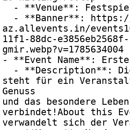
  - **Venue**: Festspielhaus am Wall

  - **Banner**: https://cdn-
az.allevents.in/events1
11f1-88dc-e3856eb2568f-
gmir.webp?v=1785634004

- **Event Name**: Erste
  - **Description**: Die Balkonparty auf Norderney 
steht für ein Veranstal
Genuss

und das besondere Leben
verbindet!About this Ev
verwandelt sich der Ver