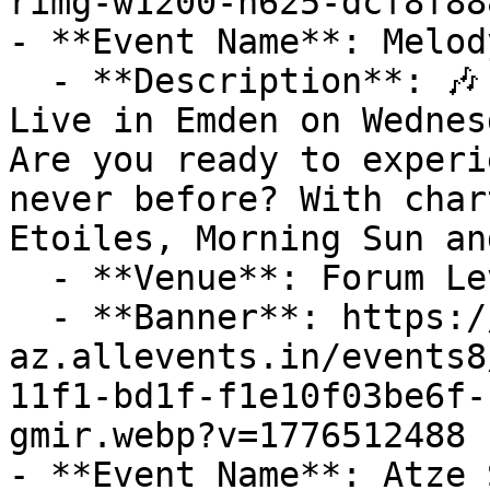
rimg-w1200-h625-dcf8f88
- **Event Name**: Melod
  - **Description**: 🎶 Don't Miss Melody Gardot 
Live in Emden on Wednes
Are you ready to experi
never before? With char
Etoiles, Morning Sun an
  - **Venue**: Forum Leverkusen

  - **Banner**: https://cdn-
az.allevents.in/events8
11f1-bd1f-f1e10f03be6f-
gmir.webp?v=1776512488

- **Event Name**: Atze 