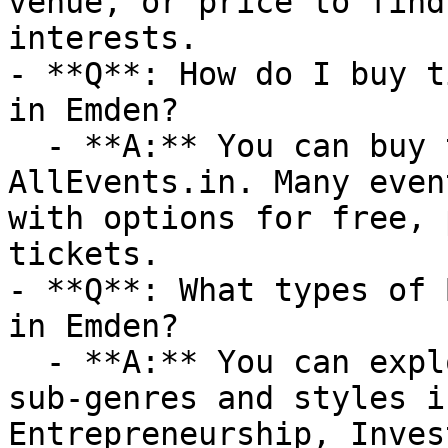
venue, or price to find
interests.

- **Q**: How do I buy t
in Emden?

  - **A:** You can buy tickets directly through 
AllEvents.in. Many even
with options for free, 
tickets.

- **Q**: What types of 
in Emden?

  - **A:** You can explore a variety of business 
sub-genres and styles i
Entrepreneurship, Inves