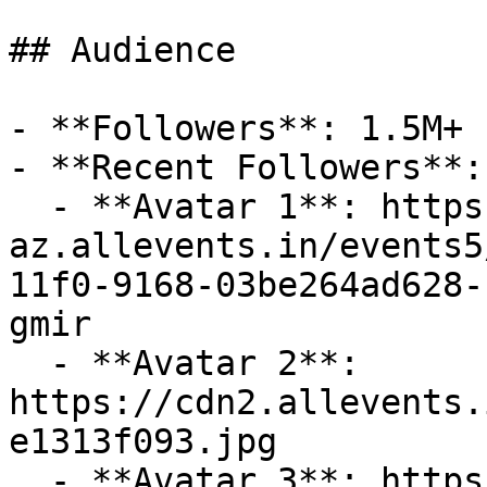
## Audience

- **Followers**: 1.5M+

- **Recent Followers**: 
  - **Avatar 1**: https://cdn-
az.allevents.in/events5
11f0-9168-03be264ad628-
gmir

  - **Avatar 2**: 
https://cdn2.allevents.
e1313f093.jpg

  - **Avatar 3**: https://cdn-