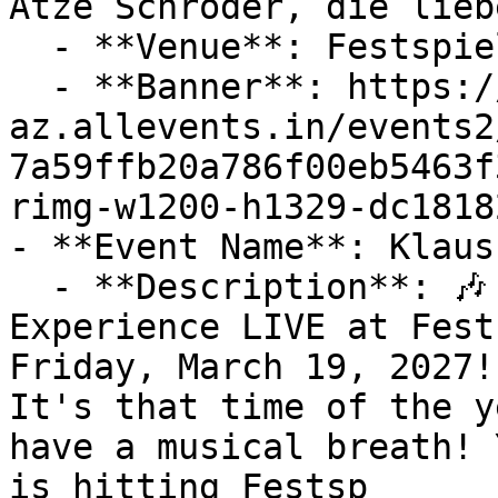
Atze Schröder, die lieb
  - **Venue**: Festspielhaus am Wall

  - **Banner**: https://cdn-
az.allevents.in/events2
7a59ffb20a786f00eb5463f
rimg-w1200-h1329-dc1818
- **Event Name**: Klaus
  - **Description**: 🎶 The Ultimate Klaus Lage 
Experience LIVE at Fest
Friday, March 19, 2027! 
It's that time of the y
have a musical breath! 
is hitting Festsp
