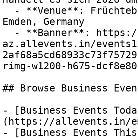
  - **Venue**: Früchteburger Weg 17-19, 26721 
Emden, Germany

  - **Banner**: https://cdn-
az.allevents.in/events1
2af68a5cd68933c73f75729
rimg-w1200-h675-dcf8e80
## Browse Business Even
- [Business Events Toda
(https://allevents.in/e
- [Business Events This