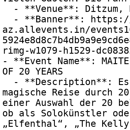
  - **Venue**: Ditzum, Niedersachsen, Germany

  - **Banner**: https://cdn-
az.allevents.in/events1
5924e8d8c7b4db9a9e9cd6e
rimg-w1079-h1529-dc0838
- **Event Name**: MAITE
OF 20 YEARS

  - **Description**: Es wird eine wahrhaft 
magische Reise durch 20
einer Auswahl der 20 be
ob als Solokünstler ode
„Elfenthal“, „The Kelly