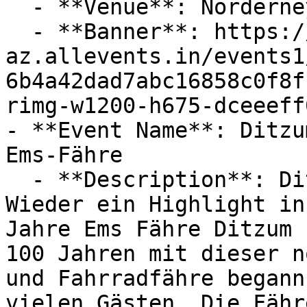
  - **Venue**: Norderney Fähranleger Inselfähre

  - **Banner**: https://cdn-
az.allevents.in/events1
6b4a42dad7abc16858c0f8f
rimg-w1200-h675-dceeeff
- **Event Name**: Ditzu
Ems-Fähre

  - **Description**: Ditzum-100 Jahre Fähre

Wieder ein Highlight in
Jahre Ems Fähre Ditzum 
100 Jahren mit dieser n
und Fahrradfähre begann
vielen Gästen. Die Fähr