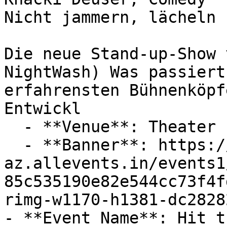
Nicht jammern, lächeln

Die neue Stand-up-Show 
NightWash) Was passiert
erfahrensten Bühnenköpf
Entwickl

  - **Venue**: Theater "Sehr kleines Haus" Pilsum

  - **Banner**: https://cdn-
az.allevents.in/events1
85c535190e82e544cc73f4f
rimg-w1170-h1381-dc2828
- **Event Name**: Hit t