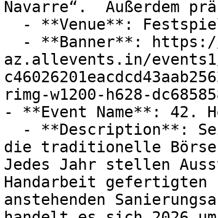
Navarre“.  Außerdem prä
  - **Venue**: Festspielhaus am Wall

  - **Banner**: https://cdn-
az.allevents.in/events1
c46026201eacdcd43aab256
rimg-w1200-h628-dc68585
- **Event Name**: 42. H
  - **Description**: Seit vier Jahrzehnten bietet 
die traditionelle Börse
Jedes Jahr stellen Auss
Handarbeit gefertigten 
anstehenden Sanierungsa
handelt es sich 2026 um